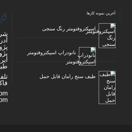
آخرین نمونه کارها
اسپکتروفتومتر رنگ سنجی
شرک
آدر
پژو
پژو
نانودراپ اسپکتروفتومتر
ایر
طیف
تلفن: 787783
طیف سنج رامان قابل حمل
فاکس: 7814
com
com